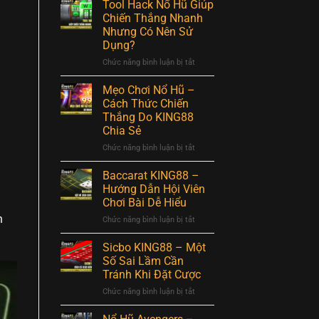
Số
KING88
Tool Hack Nổ Hũ Giúp
1
–
Chiến Thắng Nhanh
Châu
Hướng
Nhưng Có Nên Sử
Á
Dẫn
Dụng?
Tại
Cách
KING88
Thức
Chức năng bình luận bị tắt
ở
Đặt
Tool
Cược
Hack
Mẹo Chơi Nổ Hũ –
Chi
Nổ
Cách Thức Chiến
Tiết
Hũ
Thắng Do KING88
Giúp
Chia Sẻ
Chiến
Thắng
Chức năng bình luận bị tắt
ở
Nhanh
Mẹo
Nhưng
Chơi
Baccarat KING88 –
Có
Nổ
Hướng Dẫn Hội Viên
Nên
Hũ
Chơi Bài Dễ Hiểu
Sử
–
n
Chức năng bình luận bị tắt
Dụng?
ở
Cách
Baccarat
Thức
KING88
Chiến
Sicbo KING88 – Một
–
Thắng
Số Sai Lầm Cần
Hướng
Do
Tránh Khi Đặt Cược
Dẫn
KING88
Chức năng bình luận bị tắt
ở
Hội
Chia
Sicbo
Viên
Sẻ
KING88
Chơi