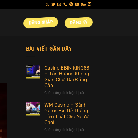
ĐĂNG NHẬP
ĐĂNG KÝ
BÀI VIẾT GẦN ĐÂY
Casino BBIN KING88
– Tận Hưởng Không
Gian Chơi Bài Đẳng
Cấp
Chức năng bình luận bị tắt
ở
Casino
BBIN
WM Casino – Sảnh
KING88
Game Bài Dễ Thắng
–
Tiền Thật Cho Người
Tận
Chơi
Hưởng
Không
Chức năng bình luận bị tắt
ở
Gian
WM