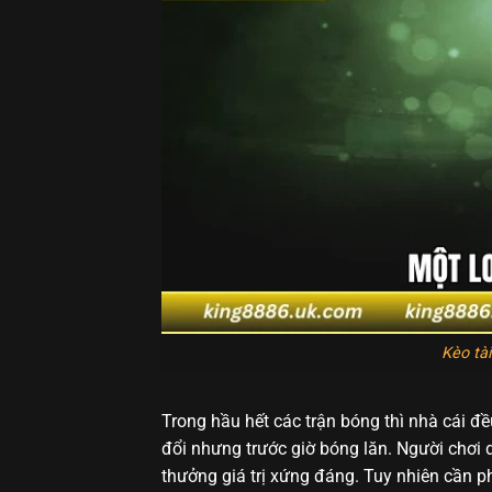
Kèo tài
Trong hầu hết các trận bóng thì nhà cái đề
đổi nhưng trước giờ bóng lăn. Người chơi 
thưởng giá trị xứng đáng. Tuy nhiên cần p