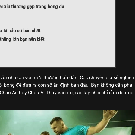
ài xỉu thường gặp trong bóng đá
 tài xỉu cơ bản nhất
thắng lớn bạn nên biết
của nhà cái với mức thường hấp dẫn. Các chuyên gia sẽ nghiên
đội bóng để đưa ra con số ấn định ban đầu. Bạn không cần phải
Châu Âu hay Châu Á. Thay vào đó, các tay chơi chỉ cần dự đoá
.