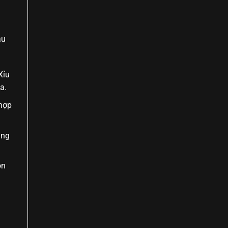
au
Xỉu
a.
 hợp
ắng
òn