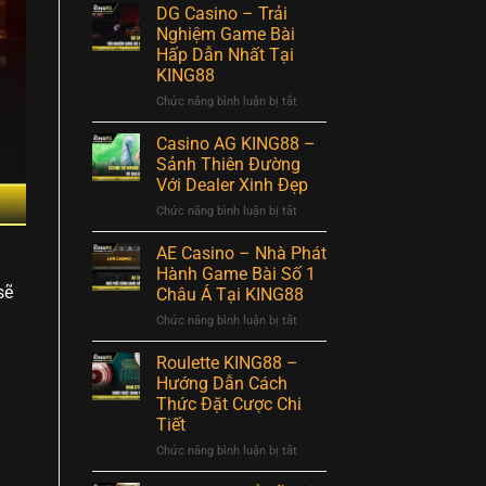
Chơi
Casino
DG Casino – Trải
Bài
–
Nghiệm Game Bài
Đẳng
Sảnh
Hấp Dẫn Nhất Tại
Cấp
Game
KING88
Bài
Dễ
Chức năng bình luận bị tắt
ở
Thắng
DG
Tiền
Casino
Casino AG KING88 –
Thật
–
Sảnh Thiên Đường
Cho
Trải
Với Dealer Xinh Đẹp
Người
Nghiệm
Chức năng bình luận bị tắt
Chơi
ở
Game
Casino
Bài
AG
Hấp
AE Casino – Nhà Phát
KING88
Dẫn
Hành Game Bài Số 1
–
Nhất
sẽ
Châu Á Tại KING88
Sảnh
Tại
Chức năng bình luận bị tắt
ở
Thiên
KING88
AE
Đường
Casino
Với
Roulette KING88 –
–
Dealer
Hướng Dẫn Cách
Nhà
Xinh
Thức Đặt Cược Chi
Phát
Đẹp
Tiết
Hành
Game
Chức năng bình luận bị tắt
ở
Bài
Roulette