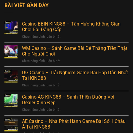
BÀI VIẾT GẦN ĐÂY
Casino BBIN KING88 – Tận Hưởng Không Gian
Chơi Bài Đẳng Cấp
Chức năng bình luận bị tắt
ở
Casino
BBIN
WM Casino – Sảnh Game Bài Dễ Thắng Tiền Thật
KING88
Cho Người Chơi
–
Chức năng bình luận bị tắt
ở
Tận
WM
Hưởng
Casino
DG Casino – Trải Nghiệm Game Bài Hấp Dẫn Nhất
Không
–
Gian
Tại KING88
Sảnh
Chơi
Chức năng bình luận bị tắt
ở
Game
Bài
DG
Bài
Đẳng
Casino
Casino AG KING88 – Sảnh Thiên Đường Với
Dễ
Cấp
–
Thắng
Dealer Xinh Đẹp
Trải
Tiền
Chức năng bình luận bị tắt
ở
Nghiệm
Thật
Casino
Game
Cho
AG
AE Casino – Nhà Phát Hành Game Bài Số 1 Châu
Bài
Người
KING88
Hấp
Á Tại KING88
Chơi
–
Dẫn