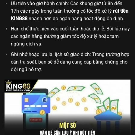
Ưu tiên vào giờ hành chính: Các khung giờ từ 8h đến
17h các ngày trong tuần thường có tốc độ xử lý
rút tiền
KING88
nhanh hơn do ngân hàng hoạt động ổn định.
Hạn chế thực hiện vào cuối tuần hoặc dịp lễ: Bởi lúc này
các ngân hàng thường giảm tốc độ xử lý hoặc tạm
ngừng dịch vụ.
Ghi nhớ hoặc lưu lại lịch sử giao dịch: Trong trường hợp
cần tra soát, bạn sẽ dễ dàng cung cấp bằng chứng cho
đội ngũ hỗ trợ.