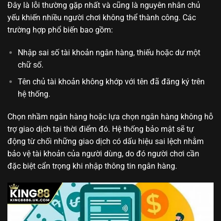
Đây là lỗi thường gặp nhất và cũng là nguyên nhân chủ
yếu khiến nhiều người chơi không thể thành công. Các
trường hợp phổ biến bao gồm:
Nhập sai số tài khoản ngân hàng, thiếu hoặc dư một
chữ số.
Tên chủ tài khoản không khớp với tên đã đăng ký trên
hệ thống.
Chọn nhầm ngân hàng hoặc lựa chọn ngân hàng không hỗ
trợ giao dịch tại thời điểm đó. Hệ thống bảo mật sẽ tự
động từ chối những giao dịch có dấu hiệu sai lệch nhằm
bảo vệ tài khoản của người dùng, do đó người chơi cần
đặc biệt cẩn trọng khi nhập thông tin ngân hàng.