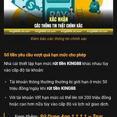
Đảm bảo các thông tin chính xác
Số tiền yêu cầu vượt quá hạn mức cho phép
Nhà cái thiết lập hạn mức
rút tiền KING88
khác nhau tùy
vào cấp độ tài khoản:
Tài khoản thông thường thường bị giới hạn ở mức 50
triệu đồng/ngày khi
rút tiền KING88
.
Với tài khoản VIP, hạn mức có thể lên tới 200 triệu đồng
hoặc cao hơn nữa tùy vào cấp độ và lịch sử giao dịch.
Xem thêm:
Sử Dụng App 1.1.1.1 – Truy