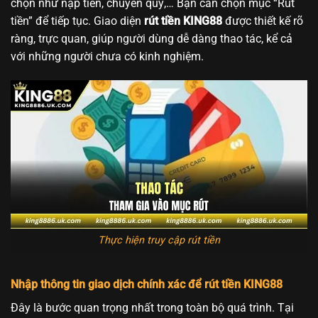
chọn như nạp tiền, chuyển quỹ,… Bạn cần chọn mục “Rút
tiền” để tiếp tục. Giao diện
rút tiền KING88
được thiết kế rõ
ràng, trực quan, giúp người dùng dễ dàng thao tác, kể cả
với những người chưa có kinh nghiệm.
Thực hiện truy cập rút tiền
Nhập thông tin giao dịch chính xác để
rút tiền KING88
Đây là bước quan trọng nhất trong toàn bộ quá trình. Tại