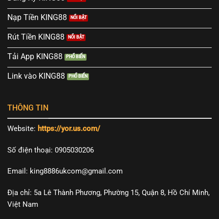
Nạp Tiền KING88
Rút Tiền KING88
Tải App KING88
Link vào KING88
THÔNG TIN
Website:
https://yor.us.com/
Số điện thoại: 0905030206
Email:
king8886ukcom@gmail.com
Địa chỉ: 5a Lê Thành Phương, Phường 15, Quận 8, Hồ Chí Minh,
Việt Nam