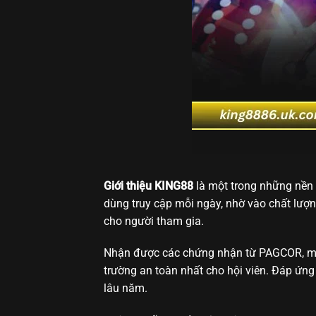
Giới thiệu KING88
là một trong những nền t
dùng truy cập mỗi ngày, nhờ vào chất lượn
cho người tham gia.
Nhận được các chứng nhận từ PAGCOR, một
trường an toàn nhất cho hội viên. Đáp ứng
lâu năm.