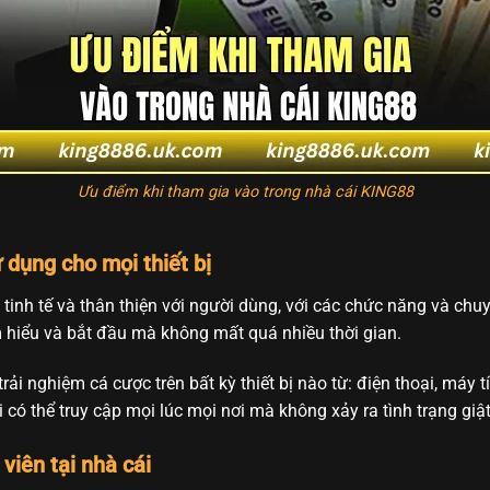
Ưu điểm khi tham gia vào trong nhà cái KING88
 dụng cho mọi thiết bị
g tinh tế và thân thiện với người dùng, với các chức năng và chu
 hiểu và bắt đầu mà không mất quá nhiều thời gian.
trải nghiệm cá cược trên bất kỳ thiết bị nào từ: điện thoại, máy t
có thể truy cập mọi lúc mọi nơi mà không xảy ra tình trạng giậ
viên tại nhà cái