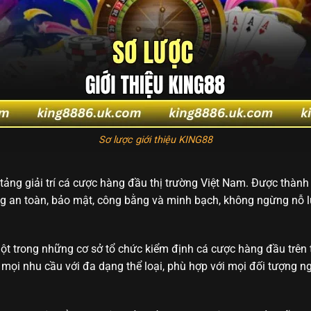
Sơ lược giới thiệu KING88
ảng giải trí cá cược hàng đầu thị trường Việt Nam. Được thành 
g an toàn, bảo mật, công bằng và minh bạch, không ngừng nỗ lự
 trong những cơ sở tổ chức kiểm định cá cược hàng đầu trên 
 mọi nhu cầu với đa dạng thể loại, phù hợp với mọi đối tượng 