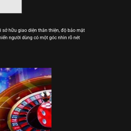
 sở hữu giao diện thân thiện, độ bảo mật
khiến người dùng có một góc nhìn rõ nét