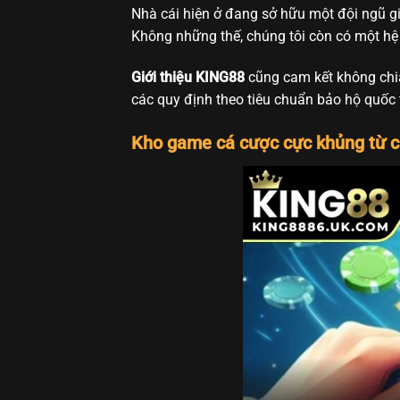
Nhà cái hiện ở đang sở hữu một đội ngũ g
Không những thế, chúng tôi còn có một hệ 
Giới thiệu KING88
cũng cam kết không chia
các quy định theo tiêu chuẩn bảo hộ quốc t
Kho game cá cược cực khủng từ cá