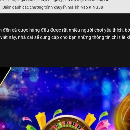
Điểm danh các chương trình khuyến mãi khi vào KING88
Các câu hỏi thường gặp xoay quanh về giới thiệu KING88
Lời kết
 đến cá cược hàng đầu được rất nhiều người chơi yêu thích, bởi
viết này, nhà cái sẽ cung cấp cho bạn những thông tin chi tiết 