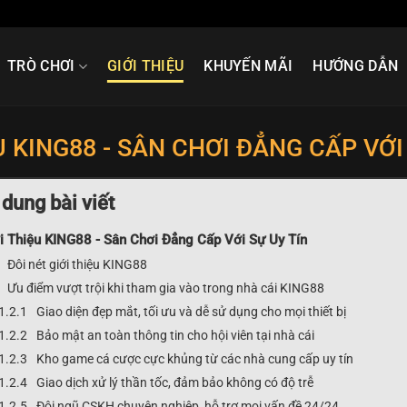
TRÒ CHƠI
GIỚI THIỆU
KHUYẾN MÃI
HƯỚNG DẪN
U KING88 - SÂN CHƠI ĐẲNG CẤP VỚI
 dung bài viết
i Thiệu KING88 - Sân Chơi Đẳng Cấp Với Sự Uy Tín
Đôi nét giới thiệu KING88
Ưu điểm vượt trội khi tham gia vào trong nhà cái KING88
Giao diện đẹp mắt, tối ưu và dễ sử dụng cho mọi thiết bị
Bảo mật an toàn thông tin cho hội viên tại nhà cái
Kho game cá cược cực khủng từ các nhà cung cấp uy tín
Giao dịch xử lý thần tốc, đảm bảo không có độ trễ
Đội ngũ CSKH chuyên nghiệp, hỗ trợ mọi vấn đề 24/24