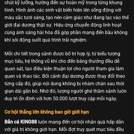
chút kỹ lưỡng, hướng đến sự hoàn mỹ trong từng khung
hình. Hình ảnh các sinh vật biển hiện lên sống động với
màu sắc tươi sáng, tạo nên cảm giác như đang lạc vào thế
giới đại dương thật sự. Hiệu ứng chuyển động linh hoạt
cùng ánh sáng hài hòa đã góp phần mang đến bầu không
khí sôi động suốt quá trình trải nghiệm.
Mỗi chi tiết trong sảnh được bố trí hợp lý, từ biểu tượng
mục tiêu, hệ thống vũ khí cho đến bảng thưởng đều dễ
quan sát, tạo điều kiện thuận lợi cho người tham gia làm
quen và thao tác. Bối cảnh đại dương được thay đổi theo
từng cấp độ, giúp nội dung không bị nhàm chán sau thời
gian dài gắn bó. Nhờ đó, lượng người ghé thăm sảnh luôn
duy trì ổn định với hơn 50.000 lượt truy cập mỗi ngày.
Cơ hội thắng lớn không bao giờ giới hạn
Bắn cá KING88
luôn mang đến cơ hội nhận quà hấp dẫn
với giá trị không giới hạn. Mỗi đợt truy quét mục tiêu đều