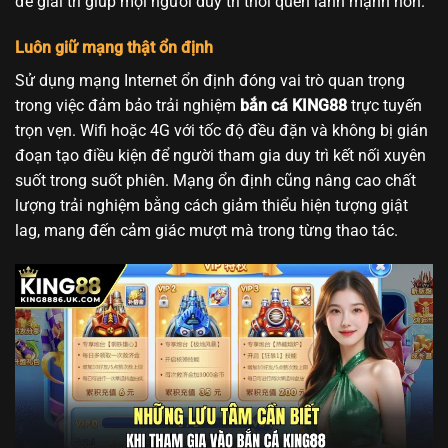
để giải trí giúp mọi người duy trì thói quen lành mạnh hơn.
Luôn giữ mạng thật ổn định
Sử dụng mạng Internet ổn định đóng vai trò quan trọng
trong việc đảm bảo trải nghiệm
bắn cá KING88
trực tuyến
trọn vẹn. Wifi hoặc 4G với tốc độ đều đặn và không bị gián
đoạn tạo điều kiện để người tham gia duy trì kết nối xuyên
suốt trong suốt phiên. Mạng ổn định cũng nâng cao chất
lượng trải nghiệm bằng cách giảm thiểu hiện tượng giật
lag, mang đến cảm giác mượt mà trong từng thao tác.