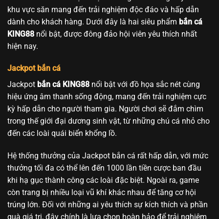
khu vực săn mang đến trải nghiệm độc đáo và hấp dẫn
dành cho khách hàng. Dưới đây là hai siêu phẩm
bắn cá
KING88
nổi bật, được đông đảo hội viên yêu thích nhất
hiện nay.
Jackpot bắn cá
Jackpot
bắn cá KING88
nổi bật với đồ họa sắc nét cùng
hiệu ứng âm thanh sống động, mang đến trải nghiệm cực
kỳ hấp dẫn cho người tham gia. Người chơi sẽ đắm chìm
trong thế giới đại dương sinh vật, từ những chú cá nhỏ cho
đến các loài quái biển khổng lồ.
Hệ thống thưởng của Jackpot bắn cá rất hấp dẫn, với mức
thưởng tối đa có thể lên đến 1000 lần tiền cược ban đầu
khi hạ gục thành công các loài đặc biệt. Ngoài ra, game
còn trang bị nhiều loại vũ khí khác nhau để tăng cơ hội
trúng lớn. Đối với những ai yêu thích sự kích thích và phần
quà giá trị, đây chính là lựa chọn hoàn hảo để trải nghiệm