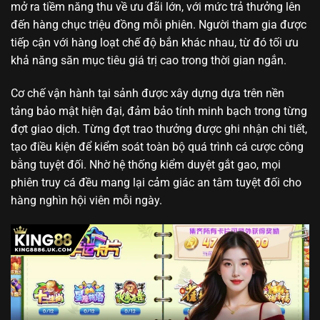
mở ra tiềm năng thu về ưu đãi lớn, với mức trả thưởng lên
đến hàng chục triệu đồng mỗi phiên. Người tham gia được
tiếp cận với hàng loạt chế độ bắn khác nhau, từ đó tối ưu
khả năng săn mục tiêu giá trị cao trong thời gian ngắn.
Cơ chế vận hành tại sảnh được xây dựng dựa trên nền
tảng bảo mật hiện đại, đảm bảo tính minh bạch trong từng
đợt giao dịch. Từng đợt trao thưởng được ghi nhận chi tiết,
tạo điều kiện để kiểm soát toàn bộ quá trình cá cược công
bằng tuyệt đối. Nhờ hệ thống kiểm duyệt gắt gao, mọi
phiên truy cá đều mang lại cảm giác an tâm tuyệt đối cho
hàng nghìn hội viên mỗi ngày.