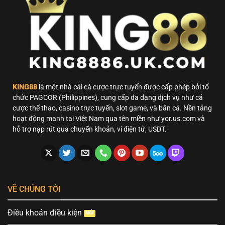
KING88
là một nhà cái cá cược trực tuyến được cấp phép bởi tổ
chức PAGCOR (Philippines), cung cấp đa dạng dịch vụ như cá
cược thể thao, casino trực tuyến, slot game, và bắn cá. Nền tảng
hoạt động mạnh tại Việt Nam qua tên miền như yor.us.com và
hỗ trợ nạp rút qua chuyển khoản, ví điện tử, USDT.
VỀ CHÚNG TÔI
Điều khoản điều kiện