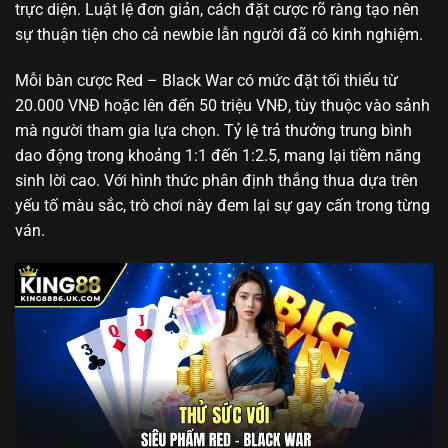
trực diện. Luật lệ đơn giản, cách đặt cược rõ ràng tạo nên
sự thuận tiện cho cả newbie lẫn người đã có kinh nghiệm.
Mỗi bàn cược Red – Black War có mức đặt tối thiểu từ
20.000 VNĐ hoặc lên đến 50 triệu VNĐ, tùy thuộc vào sảnh
mà người tham gia lựa chọn. Tỷ lệ trả thưởng trung bình
dao động trong khoảng 1:1 đến 1:2.5, mang lại tiềm năng
sinh lời cao. Với hình thức phân định thắng thua dựa trên
yếu tố màu sắc, trò chơi này đem lại sự gay cấn trong từng
ván.