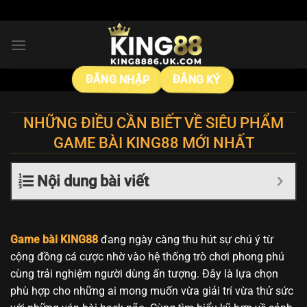
Bỏ
qua
nội
dung
ĐĂNG NHẬP
ĐĂNG KÝ
NHỮNG ĐIỀU CẦN BIẾT VỀ SIÊU PHẨM
GAME BÀI KING88 MỚI NHẤT
Nội dung bài viết
Game bài KING88
đang ngày càng thu hút sự chú ý từ
cộng đồng cá cược nhờ vào hệ thống trò chơi phong phú
cùng trải nghiệm người dùng ấn tượng. Đây là lựa chọn
phù hợp cho những ai mong muốn vừa giải trí vừa thử sức