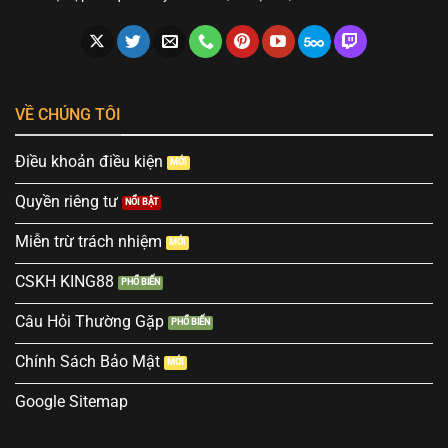
VỀ CHÚNG TÔI
Điều khoản điều kiện
Quyền riêng tư
Miễn trừ trách nhiệm
CSKH KING88
Câu Hỏi Thường Gặp
Chính Sách Bảo Mật
Google Sitemap