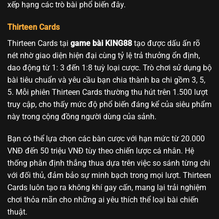
xếp hạng các trò bài phổ biến đây.
Thirteen Cards
Thirteen Cards tại
game bài KING88
tạo được dấu ấn rõ
nét nhờ giao diện hiện đại cùng tỷ lệ trả thưởng ổn định,
dao động từ 1: 3 đến 1:8 tuỳ loại cược. Trò chơi sử dụng bộ
bài tiêu chuẩn và yêu cầu bạn chia thành ba chi gồm 3, 5,
5. Mỗi phiên Thirteen Cards thường thu hút trên 1.500 lượt
truy cập, cho thấy mức độ phổ biến đáng kể của siêu phẩm
này trong cộng đồng người dùng của sảnh.
Bạn có thể lựa chọn các bàn cược với hạn mức từ 20.000
VNĐ đến 50 triệu VNĐ tùy theo chiến lược cá nhân. Hệ
thống phân định thắng thua dựa trên việc so sánh từng chi
với đối thủ, đảm bảo sự minh bạch trong mọi lượt. Thirteen
Cards luôn tạo ra không khí gay cấn, mang lại trải nghiệm
chơi thỏa mãn cho những ai yêu thích thể loại bài chiến
thuật.