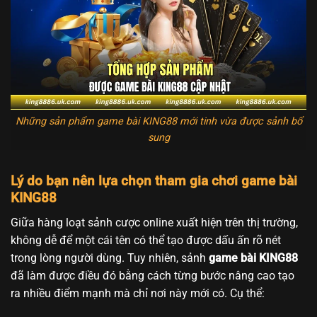
Những sản phẩm game bài KING88 mới tinh vừa được sảnh bổ
sung
Lý do bạn nên lựa chọn tham gia chơi game bài
KING88
Giữa hàng loạt sảnh cược online xuất hiện trên thị trường,
không dễ để một cái tên có thể tạo được dấu ấn rõ nét
trong lòng người dùng. Tuy nhiên, sảnh
game bài KING88
đã làm được điều đó bằng cách từng bước nâng cao tạo
ra nhiều điểm mạnh mà chỉ nơi này mới có. Cụ thể: