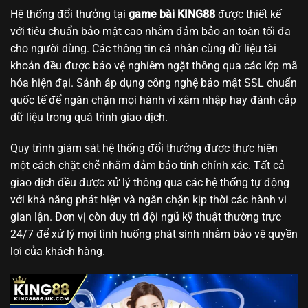
Hệ thống đổi thưởng tại
game bài KING88
được thiết kế
với tiêu chuẩn bảo mật cao nhằm đảm bảo an toàn tối đa
cho người dùng. Các thông tin cá nhân cùng dữ liệu tài
khoản đều được bảo vệ nghiêm ngặt thông qua các lớp mã
hóa hiện đại. Sảnh áp dụng công nghệ bảo mật SSL chuẩn
quốc tế để ngăn chặn mọi hành vi xâm nhập hay đánh cắp
dữ liệu trong quá trình giao dịch.
Quy trình giám sát hệ thống đổi thưởng được thực hiện
một cách chặt chẽ nhằm đảm bảo tính chính xác. Tất cả
giao dịch đều được xử lý thông qua các hệ thống tự động
với khả năng phát hiện và ngăn chặn kịp thời các hành vi
gian lận. Đơn vị còn duy trì đội ngũ kỹ thuật thường trực
24/7 để xử lý mọi tình huống phát sinh nhằm bảo vệ quyền
lợi của khách hàng.