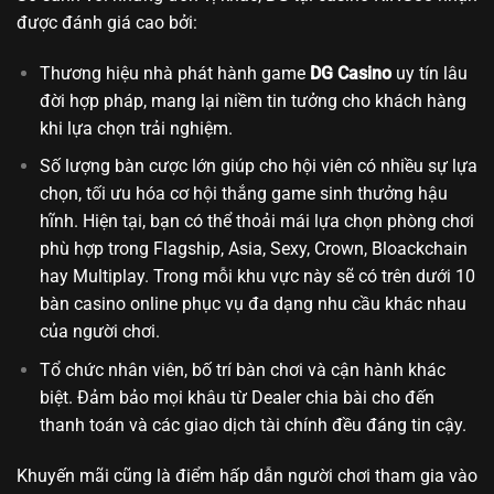
được đánh giá cao bởi:
Thương hiệu nhà phát hành game
DG Casino
uy tín lâu
đời hợp pháp, mang lại niềm tin tưởng cho khách hàng
khi lựa chọn trải nghiệm.
Số lượng bàn cược lớn giúp cho hội viên có nhiều sự lựa
chọn, tối ưu hóa cơ hội thắng game sinh thưởng hậu
hĩnh. Hiện tại, bạn có thể thoải mái lựa chọn phòng chơi
phù hợp trong Flagship, Asia, Sexy, Crown, Bloackchain
hay Multiplay. Trong mỗi khu vực này sẽ có trên dưới 10
bàn casino online phục vụ đa dạng nhu cầu khác nhau
của người chơi.
Tổ chức nhân viên, bố trí bàn chơi và cận hành khác
biệt. Đảm bảo mọi khâu từ Dealer chia bài cho đến
thanh toán và các giao dịch tài chính đều đáng tin cậy.
Khuyến mãi cũng là điểm hấp dẫn người chơi tham gia vào