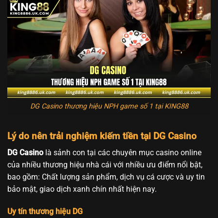
DG Casino thương hiệu NPH game số 1 tại KING88
Lý do nên trải nghiệm kiếm tiền tại DG Casino
DG Casino
là sảnh con tại các chuyên mục casino online
của nhiều thương hiệu nhà cái với nhiều ưu điểm nổi bật,
bao gồm: Chất lượng sản phẩm, dịch vụ cá cược và uy tin
bảo mật, giao dịch xanh chín nhất hiện nay.
Uy tín thương hiệu DG