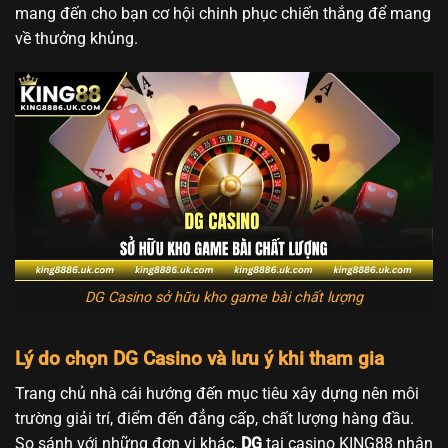
mang đến cho bạn cơ hội chinh phục chiến thắng để mang
về thưởng khủng.
DG Casino sở hữu kho game bài chất lượng
Lý do chọn DG Casino và lưu ý khi tham gia
Trang chủ nhà cái hướng đến mục tiêu xây dựng nên môi
trường giải trí, điểm đến đẳng cấp, chất lượng hàng đầu.
So sánh với những đơn vị khác,
DG
tại casino KING88 nhận