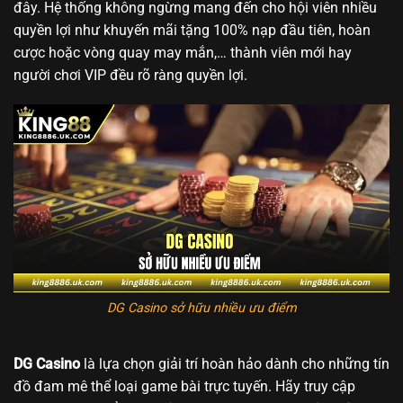
đây. Hệ thống không ngừng mang đến cho hội viên nhiều
quyền lợi như khuyến mãi tặng 100% nạp đầu tiên, hoàn
cược hoặc vòng quay may mắn,… thành viên mới hay
người chơi VIP đều rõ ràng quyền lợi.
DG Casino sở hữu nhiều ưu điểm
DG Casino
là lựa chọn giải trí hoàn hảo dành cho những tín
đồ đam mê thể loại game bài trực tuyến. Hãy truy cập