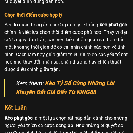
ra quyết định đúng đắn hơn.
Chọn thời điểm cược hợp lý
Yếu tố quan trọng ảnh hưởng đến tỷ lệ thắng
kèo phạt góc
chính là việc lựa chọn thời điểm cược phù hợp. Thay vì đặt
cược ngay đầu trận, bạn nên kiên nhẫn quan sát trận đấu
một khoảng thời gian để có cái nhìn chính xác hơn về tình
hình. Cách làm này giúp giảm thiểu rủi ro do các yếu tố bất
ngờ như thay đổi nhân sự, chấn thương hay chiến thuật
được điều chỉnh giữa trận.
Xem thêm:
Kèo Tỷ Số Cùng Những Lời
Khuyên Đắt Giá Đến Từ KING88
Kết Luận
Kèo phạt góc
là một lựa chọn rất hấp dẫn dành cho những
người yêu thích cá cược bóng đá. Nhờ những bí quyết soi
kèo được trình bày chi tiết trong bài viết, những người mới