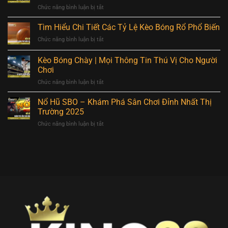
–
Tránh
Chức năng bình luận bị tắt
ở
Phiên
Khi
Nổ
Bản
Đặt
Hũ
Tìm Hiểu Chi Tiết Các Tỷ Lệ Kèo Bóng Rổ Phổ Biến
Nổ
Cược
Thủy
Hũ
Chức năng bình luận bị tắt
ở
Cung
Đậm
Tìm
–
Chất
Hiểu
Kèo Bóng Chày | Mọi Thông Tin Thú Vị Cho Người
Bật
Anh
Chi
Mí
Chơi
Hùng
Tiết
Top
Mỹ
Chức năng bình luận bị tắt
ở
Các
3
Kèo
Tỷ
Điểm
Bóng
Lệ
Nổ Hũ SBO – Khám Phá Sân Chơi Đỉnh Nhất Thị
Cộng
Chày
Kèo
Trường 2025
Tạo
|
Bóng
Nên
Chức năng bình luận bị tắt
ở
Mọi
Rổ
Sức
Nổ
Thông
Phổ
Hút
Hũ
Tin
Biến
SBO
Thú
–
Vị
Khám
Cho
Phá
Người
Sân
Chơi
Chơi
Đỉnh
Nhất
Thị
Trường