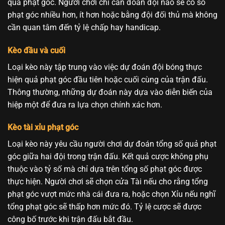
quả phạt góc. Người chơi chỉ cần đoán đội nào sẽ có số
phạt góc nhiều hơn, ít hơn hoặc bằng đội đối thủ mà không
cần quan tâm đến tỷ lệ chấp hay handicap.
Kèo đầu và cuối
Loại kèo này tập trung vào việc dự đoán đội bóng thực
hiện quả phạt góc đầu tiên hoặc cuối cùng của trận đấu.
Thông thường, những dự đoán này dựa vào diễn biến của
hiệp một để đưa ra lựa chọn chính xác hơn.
Kèo tài xỉu phạt góc
Loại kèo này yêu cầu người chơi dự đoán tổng số quả phạt
góc giữa hai đội trong trận đấu. Kết quả cược không phụ
thuộc vào tỷ số mà chỉ dựa trên tổng số phạt góc được
thực hiện. Người chơi sẽ chọn cửa Tài nếu cho rằng tổng
phạt góc vượt mức nhà cái đưa ra, hoặc chọn Xỉu nếu nghĩ
tổng phạt góc sẽ thấp hơn mức đó. Tỷ lệ cược sẽ được
công bố trước khi trận đấu bắt đầu.