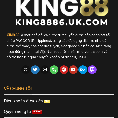
2025
KING88
là một nhà cái cá cược trực tuyến được cấp phép bởi tổ
chức PAGCOR (Philippines), cung cấp đa dạng dịch vụ như cá
cược thể thao, casino trực tuyến, slot game, và bắn cá. Nền tảng
hoạt động mạnh tại Việt Nam qua tên miền như yor.us.com và
hỗ trợ nạp rút qua chuyển khoản, ví điện tử, USDT.
VỀ CHÚNG TÔI
Điều khoản điều kiện
Quyền riêng tư